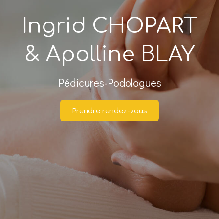
Ingrid CHOPART
& Apolline BLAY
Pédicures-Podologues
Prendre rendez-vous