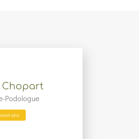
d Chopart
e-Podologue
savoir plus