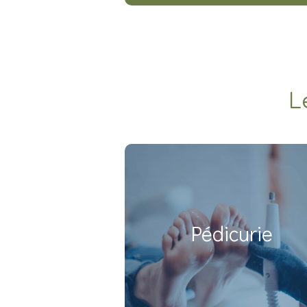
L
Les soins de pédicurie sont
un ensemble de soins destinés au
Pédicurie
pieds afin d'améliorer leur confort e
leur apparence, ainsi que ceux de
ongles.
En savoir plus