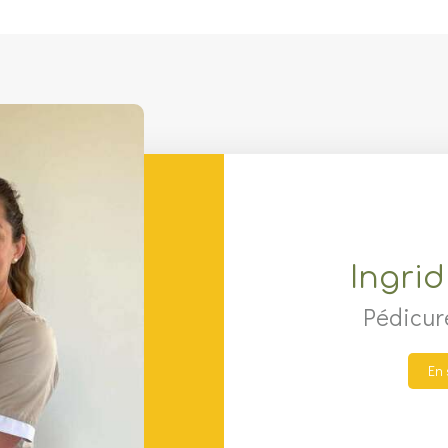
Ingri
Pédicur
En 