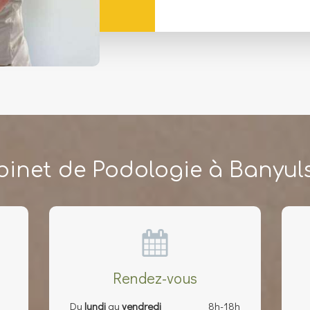
binet de Podologie à Banyul
Rendez-vous
Du
lundi
au
vendredi
8h-18h