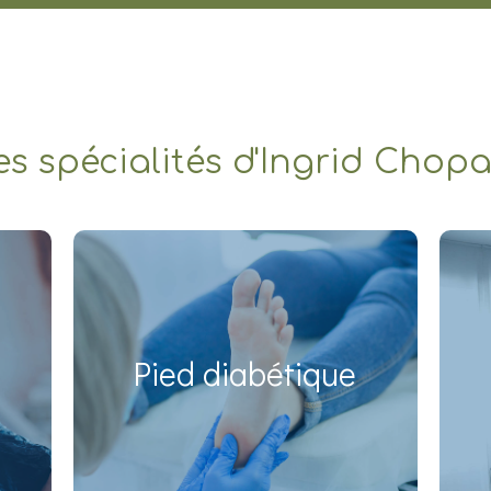
es spécialités d'Ingrid Chopa
x
Pied diabétique
t
En savoir plus
s